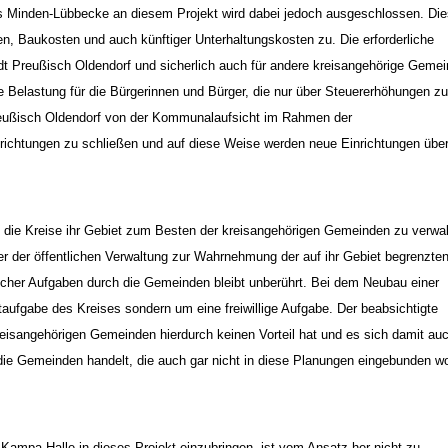
ses Minden-Lübbecke an diesem Projekt wird dabei jedoch ausgeschlossen. Di
ten, Baukosten und auch künftiger Unterhaltungskosten zu. Die erforderliche
adt Preußisch Oldendorf und sicherlich auch für andere kreisangehörige Geme
re Belastung für die Bürgerinnen und Bürger, die nur über Steuererhöhungen zu
 Preußisch Oldendorf von der Kommunalaufsicht im Rahmen der
richtungen zu schließen und auf diese Weise werden neue Einrichtungen über
e Kreise ihr Gebiet zum Besten der kreisangehörigen Gemeinden zu verwal
er der öffentlichen Verwaltung zur Wahrnehmung der auf ihr Gebiet begrenzte
cher Aufgaben durch die Gemeinden bleibt unberührt. Bei dem Neubau einer
htaufgabe des Kreises sondern um eine freiwillige Aufgabe. Der beabsichtigte
 kreisangehörigen Gemeinden hierdurch keinen Vorteil hat und es sich damit au
die Gemeinden handelt, die auch gar nicht in diese Planungen eingebunden w
ampa-Halle in dieses Projekt einzubringen, ist vom Ansatz her nicht zu