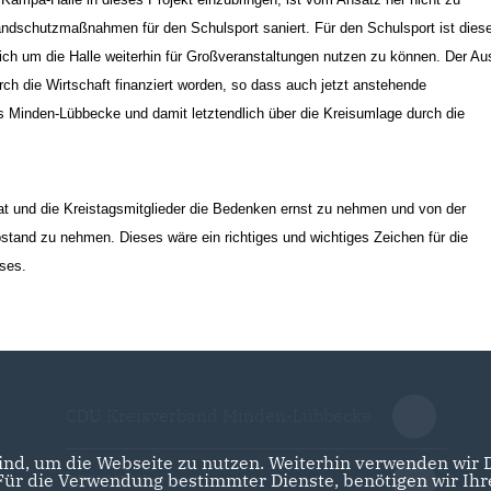
r Brandschutzmaßnahmen für den Schulsport saniert. Für den Schulsport ist dies
lich um die Halle weiterhin für Großveranstaltungen nutzen zu können. Der A
urch die Wirtschaft finanziert worden, so dass auch jetzt anstehende
s Minden-Lübbecke und damit letztendlich über die Kreisumlage durch die
rat und die Kreistagsmitglieder die Bedenken ernst zu nehmen und von der
stand zu nehmen. Dieses wäre ein richtiges und wichtiges Zeichen für die
ses.
CDU Kreisverband Minden-Lübbecke
nd, um die Webseite zu nutzen. Weiterhin verwenden wir Di
r die Verwendung bestimmter Dienste, benötigen wir Ihre 
CDU NRW