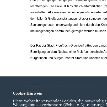
rechtfertigen. Die Halle ist hinsichtlich erforderliche
vorzuhalten. Alle weiteren Sanierungen würden erforder
der Halle für Großveranstaltungen ist aber seinerzeit d
Sanierungskosten anderweitig und nicht durch den Krei
kreisangehörigen Kommunen getragen werden müssen.
Der Rat der Stadt Preußisch Oldendorf bittet den Land
Beteiligung an dem Neubau einer Multifunktionshalle Ab
Bürgerinnen und Bürger unserer Stadt und unseres Krei
Homepage des CDU Stadtverbandes Preußisch
Oldendorf
Cookie Hinweis
Diese Webseite verwendet Cookies, die notwendig si
Webangebot zu verbessern (Website-Optmierung). Fü