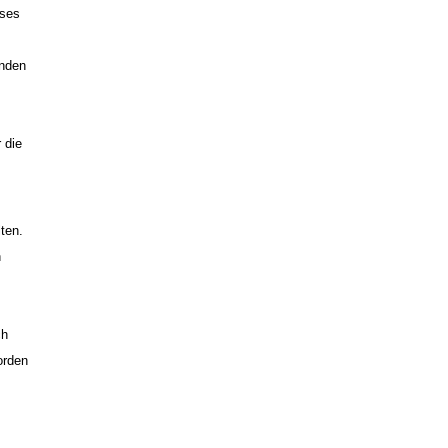
eses
inden
 die
ten.
n
ch
orden