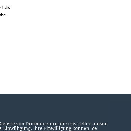
e Halle
usbau
enste von Drittanbietern, die uns helfen, unser
Einwilligung. Ihre Einwilligung können Sie