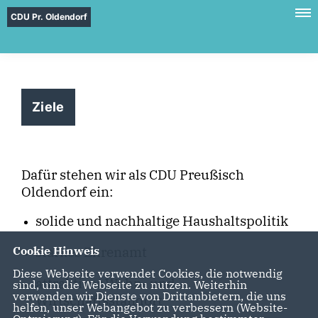
CDU Pr. Oldendorf
Ziele
Dafür stehen wir als CDU Preußisch
Oldendorf ein:
solide und nachhaltige Haushaltspolitik
starkes Ehrenamt
Cookie Hinweis
Diese Webseite verwendet Cookies, die notwendig
attraktiver Wohn- und
sind, um die Webseite zu nutzen. Weiterhin
verwenden wir Dienste von Drittanbietern, die uns
Wirtschaftsstandort
helfen, unser Webangebot zu verbessern (Website-