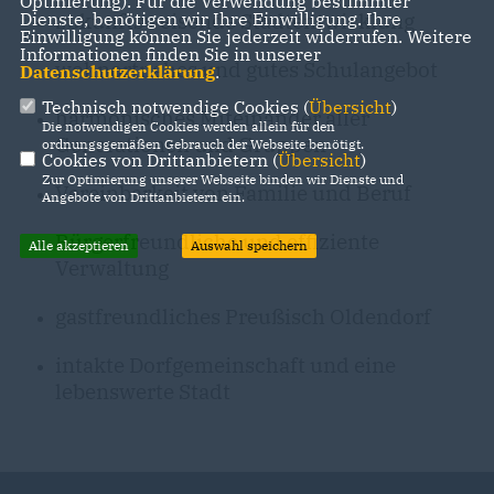
Optmierung). Für die Verwendung bestimmter
zukunftsweisende Stadtentwicklung
Dienste, benötigen wir Ihre Einwilligung. Ihre
Einwilligung können Sie jederzeit widerrufen. Weitere
Informationen finden Sie in unserer
wohnortnahes und gutes Schulangebot
Datenschutzerklärung
.
Technisch notwendige Cookies (
Übersicht
)
harmonisches Miteinander aller
Die notwendigen Cookies werden allein für den
Generationen und Gruppen
ordnungsgemäßen Gebrauch der Webseite benötigt.
Cookies von Drittanbietern (
Übersicht
)
Zur Optimierung unserer Webseite binden wir Dienste und
Vereinbarkeit von Familie und Beruf
Angebote von Drittanbietern ein.
Bürgerfreundliche und effiziente
Alle akzeptieren
Auswahl speichern
Verwaltung
gastfreundliches Preußisch Oldendorf
intakte Dorfgemeinschaft und eine
lebenswerte Stadt