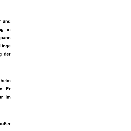
y und
ag in
spann
linge
g der
dhelm
n. Er
ur im
außer