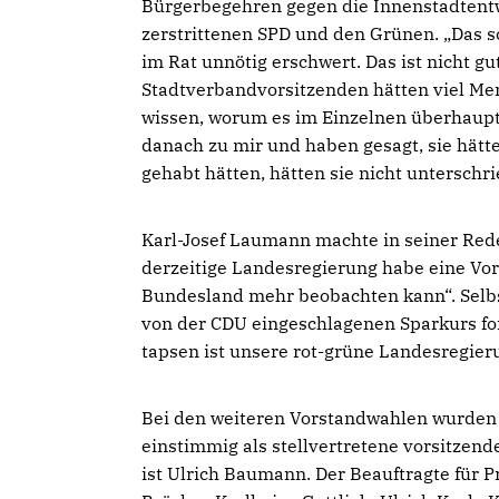
Bürgerbegehren gegen die Innenstadtentwi
zerstrittenen SPD und den Grünen. „Das s
im Rat unnötig erschwert. Das ist nicht g
Stadtverbandvorsitzenden hätten viel M
wissen, worum es im Einzelnen überhaupt 
danach zu mir und haben gesagt, sie hätt
gehabt hätten, hätten sie nicht unterschr
Karl-Josef Laumann machte in seiner Rede
derzeitige Landesregierung habe eine Vor
Bundesland mehr beobachten kann“. Selbs
von der CDU eingeschlagenen Sparkurs for
tapsen ist unsere rot-grüne Landesregier
Bei den weiteren Vorstandwahlen wurden 
einstimmig als stellvertretene vorsitzende
ist Ulrich Baumann. Der Beauftragte für P