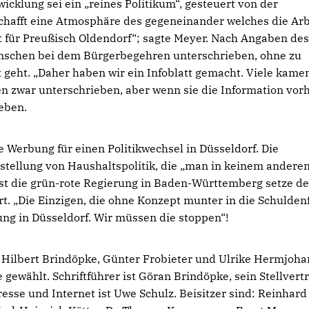
cklung sei ein „reines Politikum“, gesteuert von der
chafft eine Atmosphäre des gegeneinander welches die Arb
ut für Preußisch Oldendorf“; sagte Meyer. Nach Angaben des
enschen bei dem Bürgerbegehren unterschrieben, ohne zu
geht. „Daher haben wir ein Infoblatt gemacht. Viele kame
en zwar unterschrieben, aber wenn sie die Information vor
ieben.
 Werbung für einen Politikwechsel in Düsseldorf. Die
stellung von Haushaltspolitik, die „man in keinem andere
t die grün-rote Regierung in Baden-Württemberg setze d
t. „Die Einzigen, die ohne Konzept munter in die Schuldenf
ung in Düsseldorf. Wir müssen die stoppen“!
Hilbert Brindöpke, Günter Frobieter und Ulrike Hermjoh
 gewählt. Schriftführer ist Göran Brindöpke, sein Stellvert
resse und Internet ist Uwe Schulz. Beisitzer sind: Reinhard