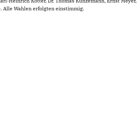
 Karl-Heinrich Kötter, Dr. Thomas Kunzemann, Ernst Meyer,
. Alle Wahlen erfolgten einstimmig.