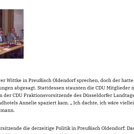
ver Wittke in Preußisch Oldendorf sprechen, doch der hatt
gen abgesagt. Stattdessen staunten die CDU Mitglieder n
en der CDU Fraktionsvorsitzende des Düsseldorfer Landtag
hotels Annelie spaziert kam. „ Ich dachte, ich wäre vielle
aumann.
itzende die derzeitige Politik in Preußisch Oldendorf: Da