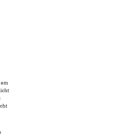
e am
icht
s
icht
s