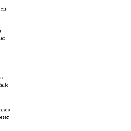
eit
n
her
n
en
alle
annes
reter